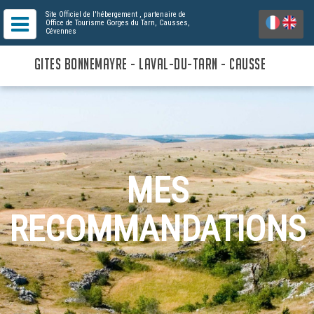
Site Officiel de l'hébergement
, partenaire de
Office de Tourisme Gorges du Tarn, Causses,
Cévennes
GITES BONNEMAYRE - LAVAL-DU-TARN - CAUSSE
MES
RECOMMANDATIONS