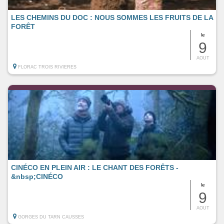
LES CHEMINS DU DOC : NOUS SOMMES LES FRUITS DE LA
FORÊT
le
9
AOUT
FLORAC TROIS RIVIERES
CINÉCO EN PLEIN AIR : LE CHANT DES FORÊTS -
&nbsp;CINÉCO
le
9
AOUT
GORGES DU TARN CAUSSES