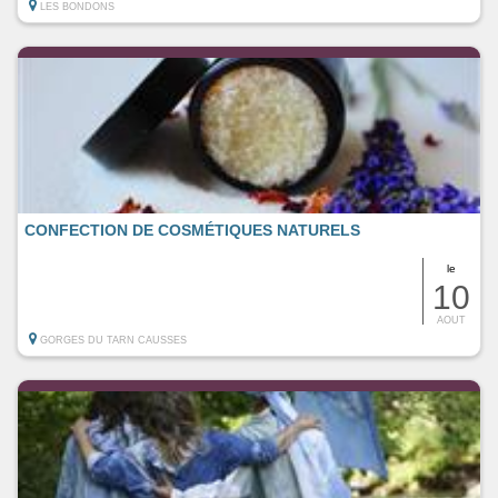
LES BONDONS
CONFECTION DE COSMÉTIQUES NATURELS
le
10
AOUT
GORGES DU TARN CAUSSES