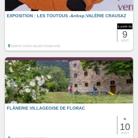
EXPOSITION : LES TOUTOUS -&nbsp;VALÉRIE CRAUSAZ
à partir du
9
AOUT
SAINTE-CROIX-VALLEE-FRANCAISE
FLÂNERIE VILLAGEOISE DE FLORAC
le
10
AOUT