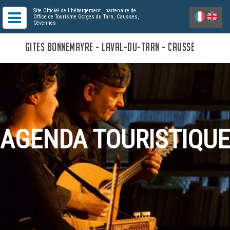
Site Officiel de l'hébergement
, partenaire de
Office de Tourisme Gorges du Tarn, Causses,
Cévennes
GITES BONNEMAYRE - LAVAL-DU-TARN - CAUSSE
AGENDA TOURISTIQUE