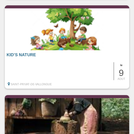
KID’S NATURE
le
9
AOUT
SAINT-PRIVAT-DE-VALLONGUE