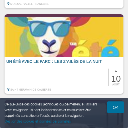
MOISSAC-VALLEE-FRANCAISE
UN ÉTÉ AVEC LE PARC : LES Z’AILÉS DE LA NUIT
le
10
AOUT
SAINT-GERMAIN-DE-CALBERTE
Ce site utilise des cookies techniques qui permettent et facilitent
OK
votre navigation. Ils sont indispensables et ne sauraient être
supprimés sans affecter l’accès au site et la navigation.
Gestion des cookies et données personnelles