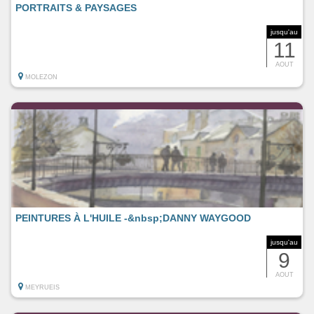
PORTRAITS & PAYSAGES
jusqu'au
11
AOUT
MOLEZON
PEINTURES À L'HUILE -&nbsp;DANNY WAYGOOD
jusqu'au
9
AOUT
MEYRUEIS