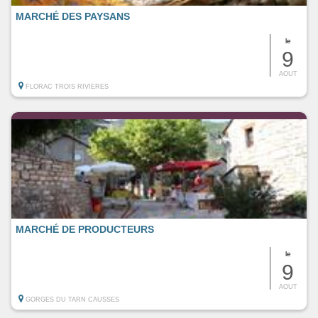
MARCHÉ DES PAYSANS
le
9
AOUT
FLORAC TROIS RIVIERES
MARCHÉ DE PRODUCTEURS
le
9
AOUT
GORGES DU TARN CAUSSES