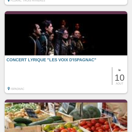
FLORAC TROIS RIVIERES
CONCERT LYRIQUE "LES VOIX D'ISPAGNAC"
le
10
AOUT
ISPAGNAC