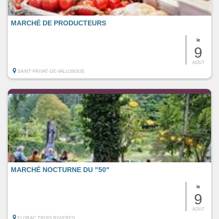
MARCHÉ DE PRODUCTEURS
le
9
AOUT
SAINT-PRIVAT-DE-VALLONGUE
MARCHÉ NOCTURNE DU "50"
le
9
AOUT
FLORAC TROIS RIVIERES