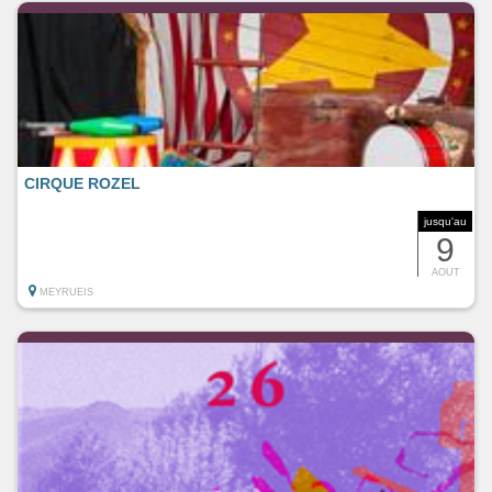
CIRQUE ROZEL
jusqu'au
9
AOUT
MEYRUEIS