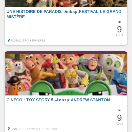
UNE HISTOIRE DE PARADIS -&nbsp;FESTIVAL LE GRAND
MISTÈRE
le
9
AOUT
FLORAC TROIS RIVIERES
CINECO : TOY STORY 5 -&nbsp;ANDREW STANTON
le
9
AOUT
SAINTE-CROIX-VALLEE-FRANCAISE