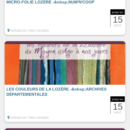
MICRO-FOLIE LOZÈRE -&nbsp;NUM'N'COOP
jusqu'au
15
AOUT
GORGES DU TARN CAUSSES
LES COULEURS DE LA LOZÈRE -&nbsp;ARCHIVES
DÉPARTEMENTALES
jusqu'au
15
AOUT
GORGES DU TARN CAUSSES