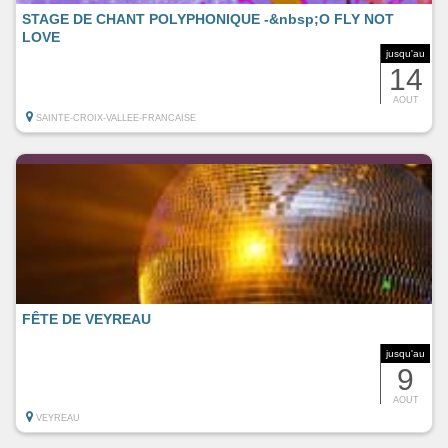
STAGE DE CHANT POLYPHONIQUE -&nbsp;O FLY NOT
LOVE
jusqu'au
14
AOUT
SAINTE-CROIX-VALLEE-FRANCAISE
FÊTE DE VEYREAU
jusqu'au
9
AOUT
VEYREAU