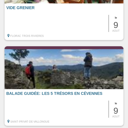
VIDE GRENIER
le
9
AOUT
FLORAC TROIS RIVIERES
BALADE GUIDÉE: LES 5 TRÉSORS EN CÉVENNES
le
9
AOUT
SAINT-PRIVAT-DE-VALLONGUE