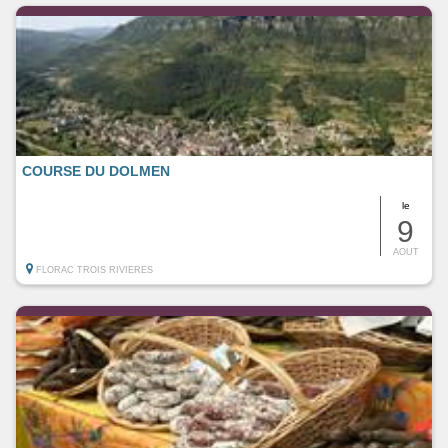
COURSE DU DOLMEN
le
9
AOUT
FLORAC TROIS RIVIERES