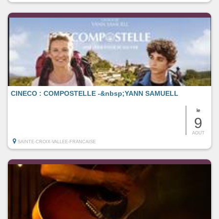
CINECO : COMPOSTELLE -&nbsp;YANN SAMUELL
le
9
AOUT
SAINTE-CROIX-VALLEE-FRANCAISE