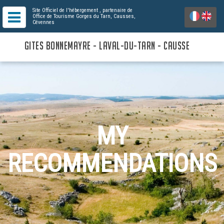
Site Officiel de l'hébergement
, partenaire de
Office de Tourisme Gorges du Tarn, Causses,
Cévennes
GITES BONNEMAYRE - LAVAL-DU-TARN - CAUSSE
MY
RECOMMENDATIONS