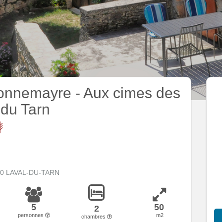
onnemayre - Aux cimes des
du Tarn
500 LAVAL-DU-TARN
5
50
2
personnes
m2
chambres