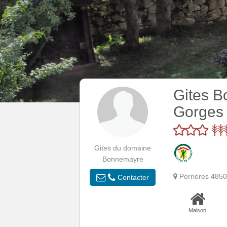
Gites B
Gorges 
Gites du domaine
Bonnemayre
Perrières 48
Contacter
Maison