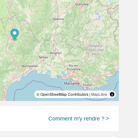
© OpenStreetMap Contributors |
MapLibre
Comment m'y rendre ? >