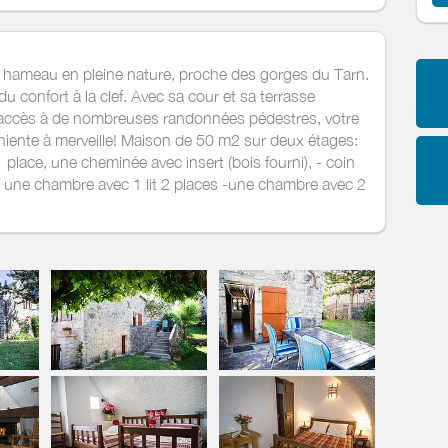
 hameau en pleine nature, proche des gorges du Tarn.
 confort à la clef. Avec sa cour et sa terrasse
 accès à de nombreuses randonnées pédestres, votre
niente à merveille! Maison de 50 m2 sur deux étages:
1 place, une cheminée avec insert (bois fourni), - coin
: - une chambre avec 1 lit 2 places -une chambre avec 2