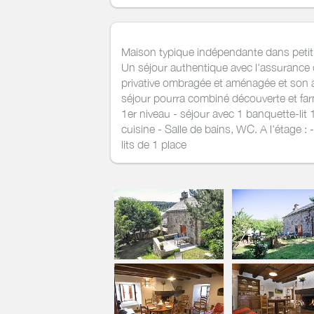
Maison typique indépendante dans petit
Un séjour authentique avec l'assurance du
privative ombragée et aménagée et son
séjour pourra combiné découverte et far
1er niveau - séjour avec 1 banquette-lit 
cuisine - Salle de bains, WC. A l'étage 
lits de 1 place