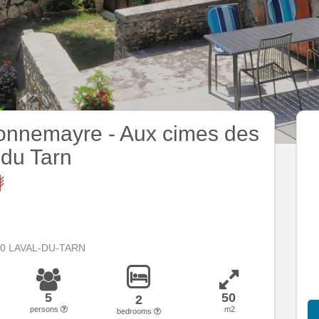
onnemayre - Aux cimes des
du Tarn
500 LAVAL-DU-TARN
5
50
2
persons
m2
bedrooms