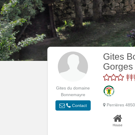
Gites B
Gorges 
Gites du domaine
Bonnemayre
Perrières 48
Contact
House