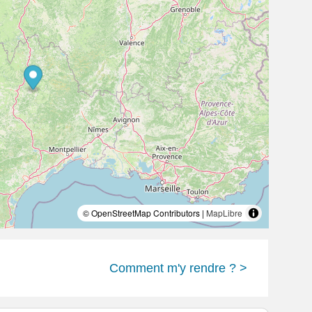
© OpenStreetMap Contributors |
MapLibre
Comment m'y rendre ? >