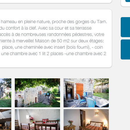
 hameau en pleine nature, proche des gorges du Tarn.
 confort à la clef. Avec sa cour et sa terrasse
 accès à de nombreuses randonnées pédestres, votre
niente à merveille! Maison de 50 m2 sur deux étages:
1 place, une cheminée avec insert (bois fourni), - coin
: - une chambre avec 1 lit 2 places -une chambre avec 2