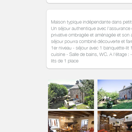
Maison typique indépendante dans petit
Un séjour authentique avec l'assurance du
privative ombragée et aménagée et son
séjour pourra combiné découverte et far
1er niveau - séjour avec 1 banquette-lit 
cuisine - Salle de bains, WC. A l'étage 
lits de 1 place