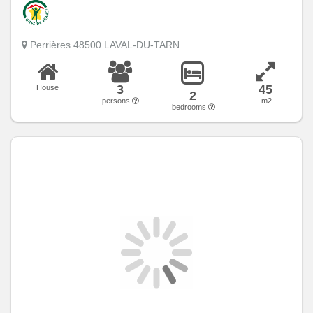
Perrières 48500 LAVAL-DU-TARN
3
45
House
2
persons
m2
bedrooms