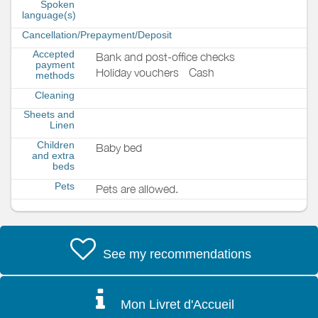
Spoken
language(s)
Cancellation/Prepayment/Deposit
Accepted
Bank and post-office checks
payment
Holiday vouchers
Cash
methods
Cleaning
Sheets and
Linen
Children
Baby bed
and extra
beds
Pets
Pets are allowed.
See my recommendations
Mon Livret d'Accueil