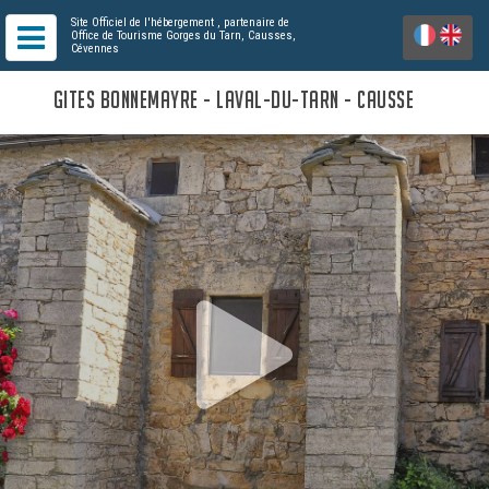
Site Officiel de l'hébergement
, partenaire de
Office de Tourisme Gorges du Tarn, Causses,
Cévennes
GITES BONNEMAYRE - LAVAL-DU-TARN - CAUSSE